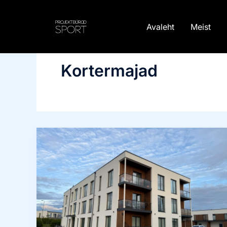
Skip
to
Avaleht
Meist
content
Kortermajad