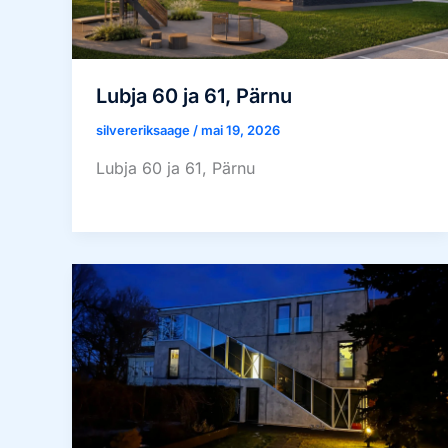
Lubja 60 ja 61, Pärnu
silvereriksaage
/
mai 19, 2026
Lubja 60 ja 61, Pärnu