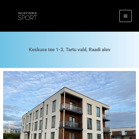
Keskuse tee 1-3, Tartu vald,
Skip
to
Raadi alev
content
By
silvereriksaage
/
juuni 17, 2026
Keskuse tee 1-3, Tartu vald, Raadi alev