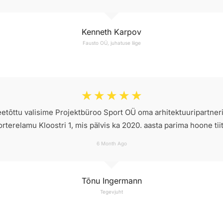
Kenneth Karpov
Fausto OÜ, juhatuse liige
☆
☆
☆
☆
☆
 seetõttu valisime Projektbüroo Sport OÜ oma arhitektuuripartner
orterelamu Kloostri 1, mis pälvis ka 2020. aasta parima hoone tiitl
6 Month Ago
Tõnu Ingermann
Tegevjuht