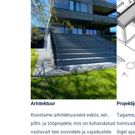
Arhitektuur​​
Projektij
Koostame arhitektuurseid eskiis, eel-,
Tagame, 
põhi- ja tööprojekte, mis on kohandatud
toimivad
vastavalt teie soovidele ja vajadustele.
õigel aj