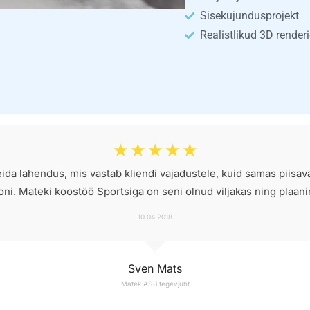
Sisekujundusprojekt
Realistlikud 3D render
☆
☆
☆
☆
☆
leida lahendus, mis vastab kliendi vajadustele, kuid samas piisav
ooni. Mateki koostöö Sportsiga on seni olnud viljakas ning plaan
10.04.2018
Sven Mats
Matek AS-i tegevjuht