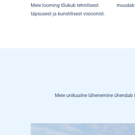
Meie looming tõukub tehnilisest
muudab p
täpsusest ja kunstilisest visioonist.
Meie unikaalne lähenemine ühendab ins