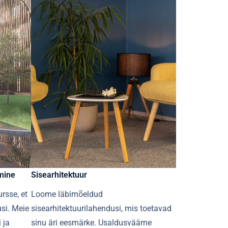
mine​
Sisearhitektuur
rsse, et
Loome läbimõeldud
usi. Meie
sisearhitektuurilahendusi, mis toetavad
 ja
sinu äri eesmärke. Usaldusväärne