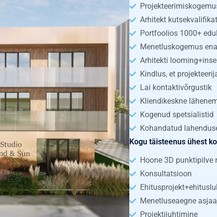
Projekteerimiskogemu
Arhitekt kutsekvalifika
Portfoolios 1000+ eduk
Menetluskogemus ena
Arhitekti looming+inse
Kindlus, et projekteeri
Lai kontaktivõrgustik
Kliendikeskne lähene
Kogenud spetsialistid
Kohandatud lahendus
Kogu täisteenus ühest ko
Hoone 3D punktipilve 
Konsultatsioon
Ehitusprojekt+ehitusl
Menetluseaegne asja
Projektijuhtimine