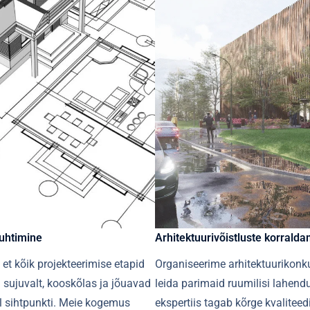
uhtimine​​
Arhitektuurivõistluste korralda
et kõik projekteerimise etapid
Organiseerime arhitektuurikonku
 sujuvalt, kooskõlas ja jõuavad
leida parimaid ruumilisi lahend
al sihtpunkti. Meie kogemus
ekspertiis tagab kõrge kvaliteedi