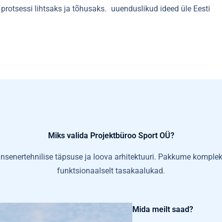
rotsessi lihtsaks ja tõhusaks.
uuenduslikud ideed üle Eesti
Miks valida Projektbüroo Sport OÜ?
enertehnilise täpsuse ja loova arhitektuuri. Pakkume komplekss
funktsionaalselt tasakaalukad.
Mida meilt saad?