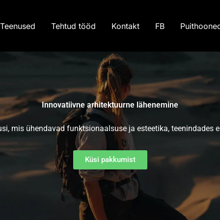
Teenused
Tehtud tööd
Kontakt
FB
Puithoone
Innovatiivne arhitektuurne lähenemine​
i, mis ühendavad funktsionaalsuse ja esteetika, teenindades eri
Küsi pakkumist