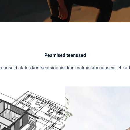
Peamised teenused
eenuseid alates kontseptsioonist kuni valmislahenduseni, et katt