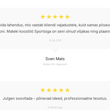
☆
☆
☆
☆
☆
leida lahendus, mis vastab kliendi vajadustele, kuid samas piisav
ooni. Mateki koostöö Sportsiga on seni olnud viljakas ning plaan
10.04.2018
Sven Mats
Matek AS-i tegevjuht
☆
☆
☆
☆
☆
Julgen soovitada – põnevad ideed, professionaalne teostus.
5 Month Ago