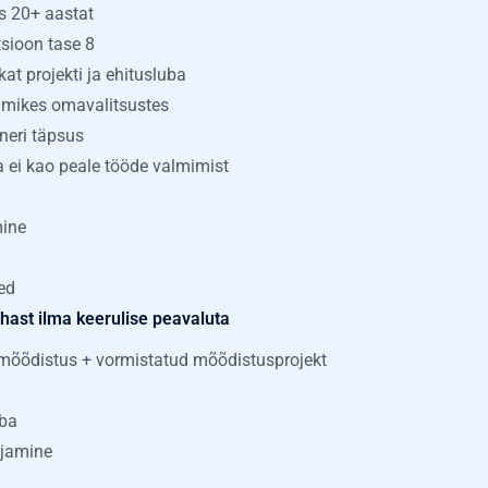
s 20+ aastat
tsioon tase 8
at projekti ja ehitusluba
mikes omavalitsustes
neri täpsus
ja ei kao peale tööde valmimist
mine
ed
hast ilma keerulise peavaluta
mõõdistus + vormistatud mõõdistusprojekt
uba
ajamine