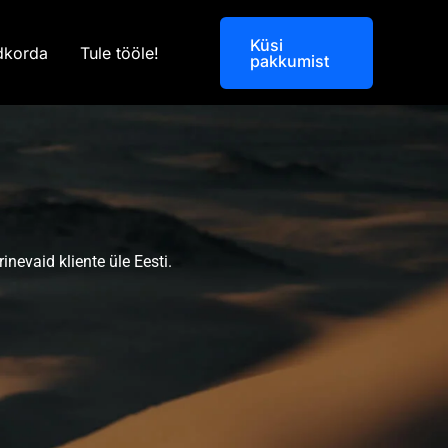
Küsi
dkorda
Tule tööle!
pakkumist
nevaid kliente üle Eesti.