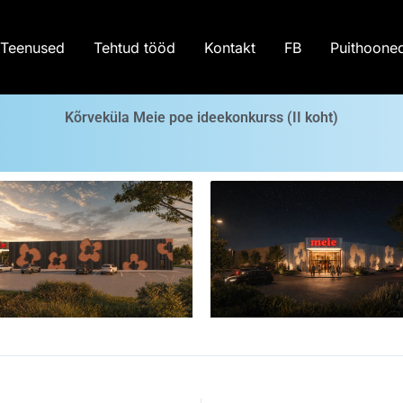
us (II koht)
Teenused
Tehtud tööd
Kontakt
FB
Puithoone
Kõrveküla Meie poe ideekonkurss (II koht)