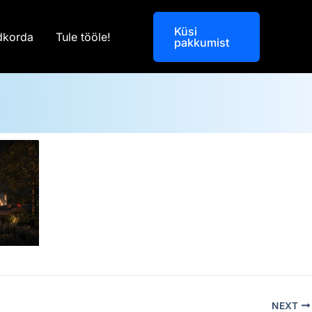
Küsi
dkorda
Tule tööle!
pakkumist
NEXT