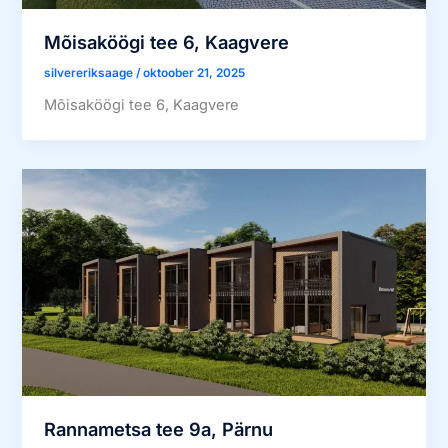
Mõisaköögi tee 6, Kaagvere
silvereriksaage
/
oktoober 21, 2025
Mõisaköögi tee 6, Kaagvere
Rannametsa tee 9a, Pärnu