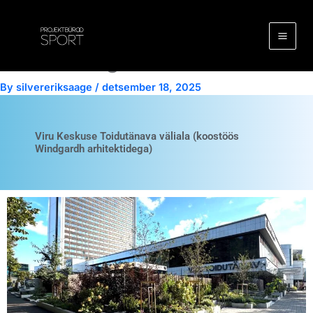
Viru keskuse Toidutänava
Skip
to
terrass (koostöös Windgardh
content
arhitektidega)
By
silvereriksaage
/
detsember 18, 2025
Viru Keskuse Toidutänava väliala (koostöös
Windgardh arhitektidega)